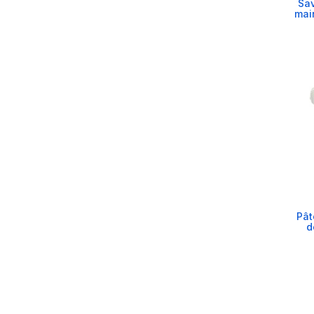
Sav
mai
Pât
d