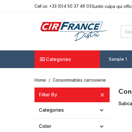
Call us:
+33 (0)4 50 37 46 03
Suntin culpa qui offi
Seddo eiusmod tempo
Lorem ipsum dolor s
Suntin culpa qui offi
Seddo eiusmod tempo

Categories
Sample 1
Home
Consommables carrosserie
Con
Filter By

Subca

Categories

Color