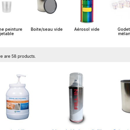
he peinture
Boite/seau vide
Aérosol vide
Godet
jetable
méla
e are 58 products.