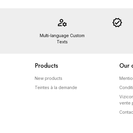
manage_accounts
verified
Multi-language Custom
Texts
Products
Our 
New products
Mentio
Teintes à la demande
Condit
Vizicom
vente p
Contac