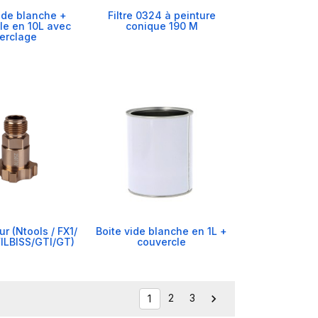
ide blanche +
Filtre 0324 à peinture
le en 10L avec
conique 190 M
erclage
r (Ntools / FX1/
Boite vide blanche en 1L +
ILBISS/GTI/GT)
couvercle
2
3

1