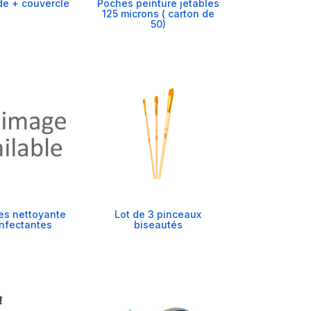
ide + couvercle
Poches peinture jetables
125 microns ( carton de
50)
es nettoyante
Lot de 3 pinceaux
nfectantes
biseautés