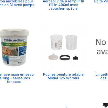
on microbilles pour
Aérosol vide à remplir 1K
Boite v
ns en 3l avec pompe
fill in 400ml avec
capuchon spécial
e lave main en seau
Poches peinture jetable
Lingett
e 4kg - salissures
MIRKA 125 microns
desi
tenaces