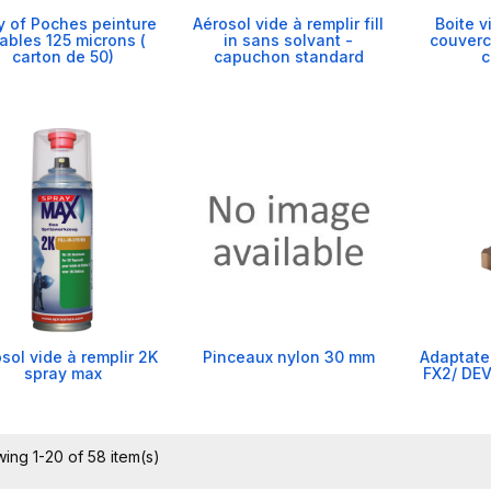
y of Poches peinture
Aérosol vide à remplir fill
Boite v
tables 125 microns (
in sans solvant -
couverc
carton de 50)
capuchon standard
c
sol vide à remplir 2K
Pinceaux nylon 30 mm
Adaptateu
spray max
FX2/ DEV
ing 1-20 of 58 item(s)