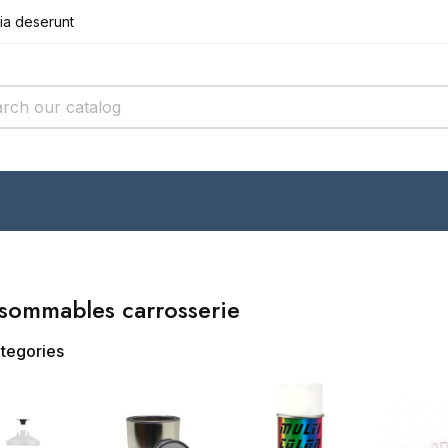
cia deserunt
r incididunt
it amet conse
cia deserunt
r incididunt
sommables carrosserie
tegories