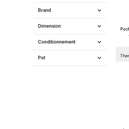

Brand

Dimension
Poc

Conditionnement
Ther

Pot