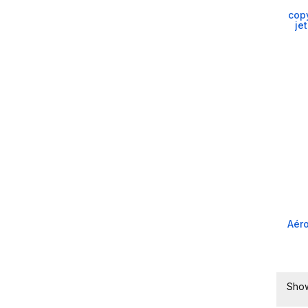
cop
je
Aéro
Show