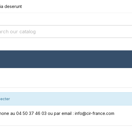
cia deserunt
r incididunt
it amet conse
cia deserunt
r incididunt
necter
hone au 04 50 37 46 03 ou par email : info@cir-france.com