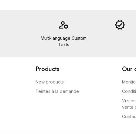
manage_accounts
verified
Multi-language Custom
Texts
Products
Our 
New products
Mentio
Teintes à la demande
Condit
Vizicom
vente p
Contac