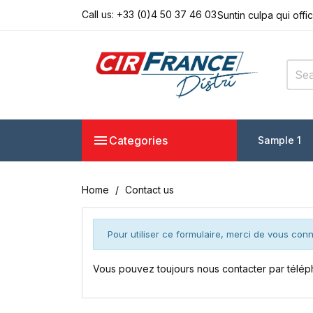
Call us:
+33 (0)4 50 37 46 03
Suntin culpa qui offi
Seddo eiusmod tempo
Lorem ipsum dolor s
Suntin culpa qui offi
Seddo eiusmod tempo

Categories
Sample 1
Home
Contact us
Pour utiliser ce formulaire, merci de vous con
Vous pouvez toujours nous contacter par télép