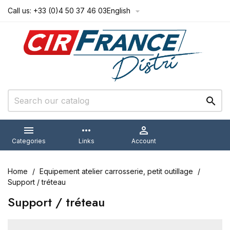
Call us:
+33 (0)4 50 37 46 03
English



more_horiz

Categories
Links
Account
Home
Equipement atelier carrosserie, petit outillage
Support / tréteau
Support / tréteau