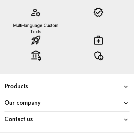
manage_accounts
verified
Multi-language Custom
Texts
rocket_launch
medical_services
assured_workload
admin_panel_settings
Products

Our company

Contact us
