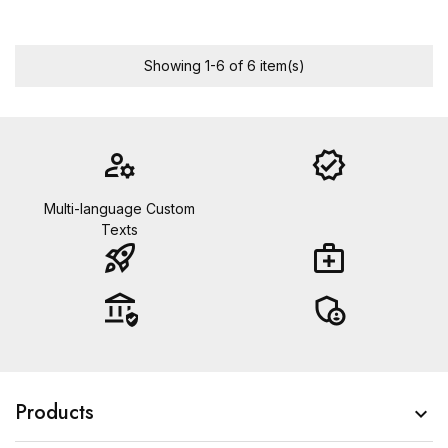
Showing 1-6 of 6 item(s)
manage_accounts
verified
Multi-language Custom
Texts
rocket_launch
medical_services
assured_workload
admin_panel_settings
Products
