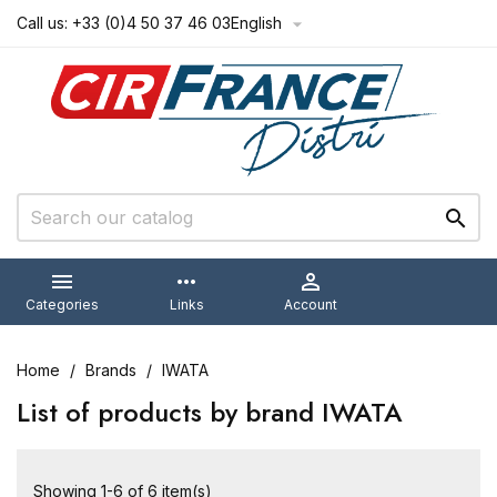
Call us:
+33 (0)4 50 37 46 03
English



more_horiz

Categories
Links
Account
Home
Brands
IWATA
List of products by brand IWATA
Showing 1-6 of 6 item(s)